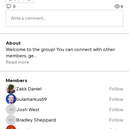
0
6
Write a comment...
About
Welcome to the group! You can connect with other
members, ge
...
Read more
Members
Zakk Daniel
Follow
bulamarkus69
Follow
Josh West
Follow
Josh West
Bradley Sheppard
Follow
Bradley Sheppard