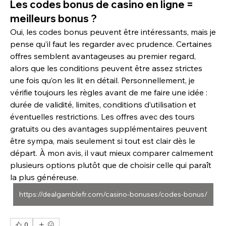
Les codes bonus de casino en ligne =
meilleurs bonus ?
Oui, les codes bonus peuvent être intéressants, mais je 
pense qu’il faut les regarder avec prudence. Certaines 
offres semblent avantageuses au premier regard, 
alors que les conditions peuvent être assez strictes 
une fois qu’on les lit en détail. Personnellement, je 
vérifie toujours les règles avant de me faire une idée : 
durée de validité, limites, conditions d’utilisation et 
éventuelles restrictions. Les offres avec des tours 
gratuits ou des avantages supplémentaires peuvent 
être sympa, mais seulement si tout est clair dès le 
départ. À mon avis, il vaut mieux comparer calmement 
plusieurs options plutôt que de choisir celle qui paraît 
la plus généreuse. 
https://dealgamblefr.com/casino-bonuses/codes-bonus/
0